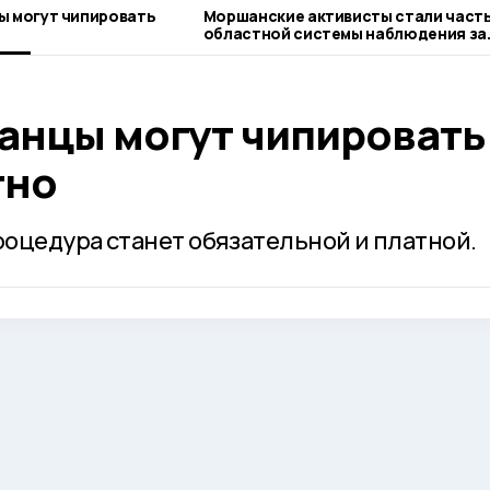
ы могут чипировать
Моршанские активисты стали част
областной системы наблюдения за
выборами-2026
шанцы могут чипировать
тно
оцедура станет обязательной и платной.