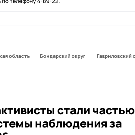
 по телефону 4-89-22.
кая область
Бондарский округ
Гавриловский 
ктивисты стали частью
стемы наблюдения за