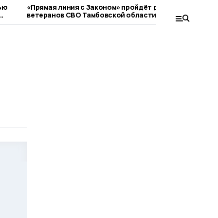
ью
«Прямая линия с Законом» пройдёт для
В Моршан
ветеранов СВО Тамбовской области
Доску Пам