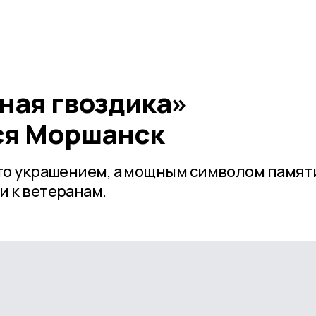
ная гвоздика»
ся Моршанск
сто украшением, а мощным символом памят
и к ветеранам.