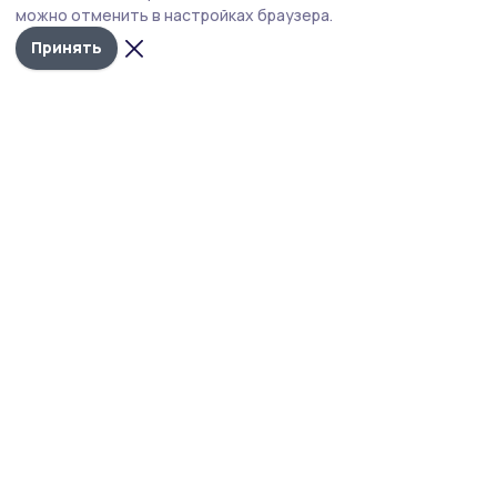
специалисты обращают внимание на соблюдение
можно отменить в настройках браузера.
санитарно-эпидемиологических требований.
Принять
Фото: Оксана Говорова
В разгаре сезон бахчевых культур, и
Управление Роспотребнадзора по Тамбовской
области обращает внимание жителей на