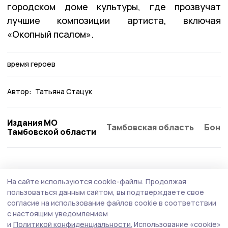
городском доме культуры, где прозвучат
лучшие композиции артиста, включая
«Окопный псалом».
время героев
Автор:
Татьяна Стацук
Издания МО
Тамбовская область
Бонд
Тамбовской области
Общество
Сегодня, 14:52
На сайте используются cookie-файлы.
Продолжая
Роспотребнадзор дал советы моршанцам
пользоваться данным сайтом, вы подтверждаете свое
по выбору бахчевых
согласие на использование файлов cookie в соответствии
с настоящим уведомлением
В связи с сезоном продажи арбузов и дынь
и
Политикой конфиденциальности.
Использование «cookie»