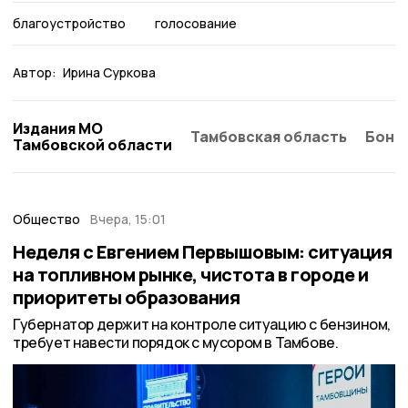
благоустройство
голосование
Автор:
Ирина Суркова
Издания МО
Тамбовская область
Бонд
Тамбовской области
Общество
Вчера, 15:01
Неделя с Евгением Первышовым: ситуация
на топливном рынке, чистота в городе и
приоритеты образования
Губернатор держит на контроле ситуацию с бензином,
требует навести порядок с мусором в Тамбове.