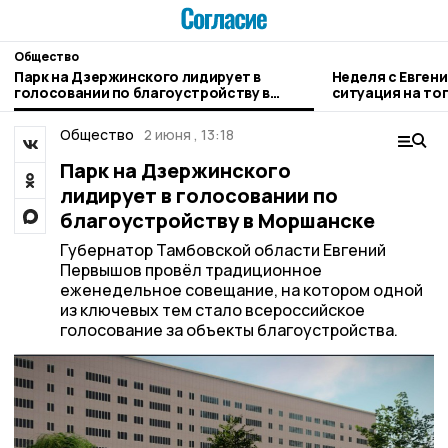
Общество
Парк на Дзержинского лидирует в
Неделя с Евген
голосовании по благоустройству в
ситуация на то
Моршанске
городе и приор
Общество
2 июня , 13:18
Парк на Дзержинского
лидирует в голосовании по
благоустройству в Моршанске
Губернатор Тамбовской области Евгений
Первышов провёл традиционное
еженедельное совещание, на котором одной
из ключевых тем стало всероссийское
голосование за объекты благоустройства.