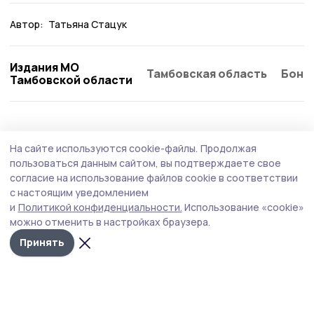
Автор:
Татьяна Стацук
Издания МО
Тамбовская область
Бонд
Тамбовской области
Общество
Сегодня, 14:52
На сайте используются cookie-файлы.
Продолжая
Роспотребнадзор дал советы моршанцам
пользоваться данным сайтом, вы подтверждаете свое
по выбору бахчевых
согласие на использование файлов cookie в соответствии
с настоящим уведомлением
В связи с сезоном продажи арбузов и дынь
и
Политикой конфиденциальности.
Использование «cookie»
специалисты обращают внимание на соблюдение
можно отменить в настройках браузера.
санитарно-эпидемиологических требований.
Принять