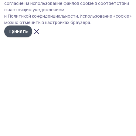
Авторы стремятся показать, что сила
согласие на использование файлов cookie в соответствии
с настоящим уведомлением
проявляется не только в оружии, но и в
и
Политикой конфиденциальности.
Использование «cookie»
сострадании, в готовности жертвовать собой
можно отменить в настройках браузера.
ради других.
Принять
Цель всей работы — сделать историю живой и