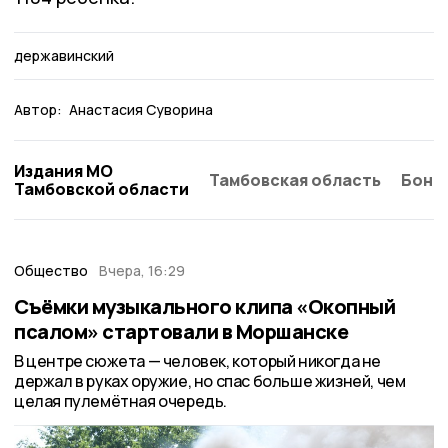
державинский
Автор:
Анастасия Суворина
Издания МО
Тамбовская область
Бонд
Тамбовской области
Общество
Вчера, 16:29
Съёмки музыкального клипа «Окопный
псалом» стартовали в Моршанске
В центре сюжета — человек, который никогда не
держал в руках оружие, но спас больше жизней, чем
целая пулемётная очередь.