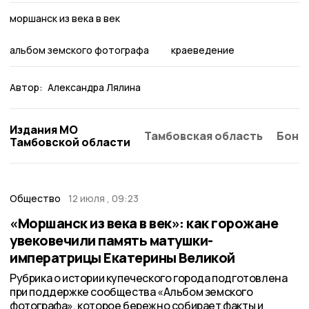
моршанск из века в век
альбом земского фотографа
краеведение
Автор:
Александра Лялина
Издания МО
Тамбовская область
Бонд
Тамбовской области
Общество
12 июля , 09:23
«Моршанск из века в век»: как горожане
увековечили память матушки-
императрицы Екатерины Великой
Рубрика о истории купеческого города подготовлена
при поддержке сообщества «Альбом земского
фотографа», которое бережно собирает факты и