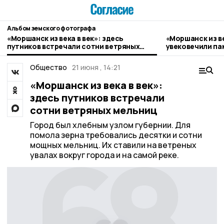
Альбом земского фотографа
«Моршанск из века в век»: здесь
«Моршанск из ве
путников встречали сотни ветряных
увековечили па
мельниц
императрицы Е
Общество
21 июня , 14:21
«Моршанск из века в век»:
здесь путников встречали
сотни ветряных мельниц
Город был хлебным узлом губернии. Для
помола зерна требовались десятки и сотни
мощных мельниц. Их ставили на ветреных
увалах вокруг города и на самой реке.