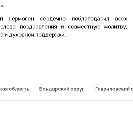
ска
п Гермоген сердечно поблагодарил всех
слова поздравления и совместную молитву,
а и духовной поддержки.
кая область
Бондарский округ
Гавриловский 