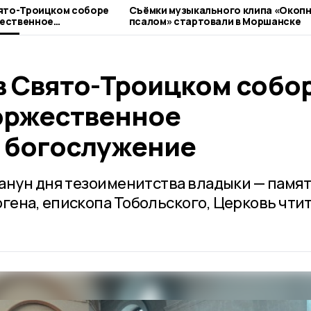
вято-Троицком соборе
Съёмки музыкального клипа «Окоп
ественное
псалом» стартовали в Моршанске
гослужение
в Свято-Троицком собо
оржественное
 богослужение
анун дня тезоименитства владыки — памя
ена, епископа Тобольского, Церковь чтит