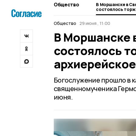
Общество
В Моршанске в С
состоялось торж
архиерейское бо
Общество
29 июня , 11:00
В Моршанске 
состоялось т
архиерейское
Богослужение прошло в к
священномученика Гермог
июня.