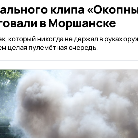
ального клипа «Окопн
товали в Моршанске
к, который никогда не держал в руках ору
чем целая пулемётная очередь.