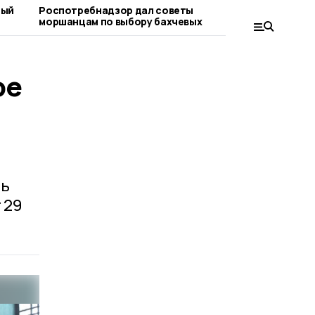
ный
Роспотребнадзор дал советы
«Важно ра
моршанцам по выбору бахчевых
вопросе»:
граждан
ре
ть
 29