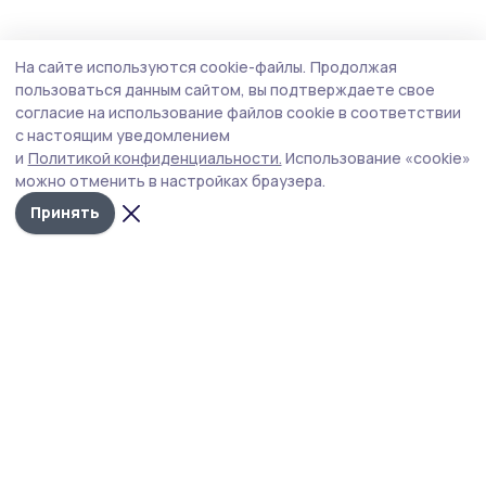
Спорт
Вчера, 16:56
На сайте используются cookie-файлы.
Продолжая
Команда «Моршанского Сокола»
пользоваться данным сайтом, вы подтверждаете свое
покорила Эльбрус
согласие на использование файлов cookie в соответствии
с настоящим уведомлением
Флаг фестиваля подняли на высоте 5642 метра.
и
Политикой конфиденциальности.
Использование «cookie»
можно отменить в настройках браузера.
Принять