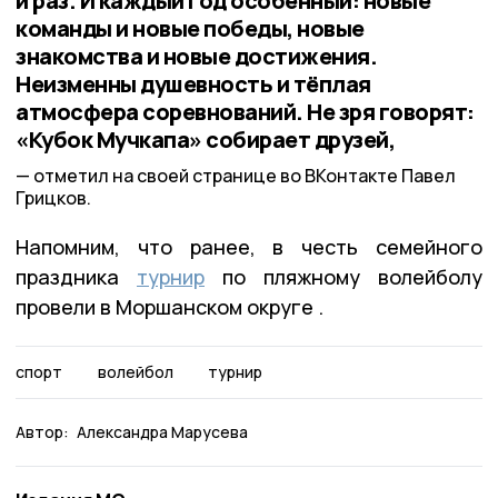
й раз. И каждый год особенный: новые
команды и новые победы, новые
знакомства и новые достижения.
Неизменны душевность и тёплая
атмосфера соревнований. Не зря говорят:
«Кубок Мучкапа» собирает друзей,
отметил на своей странице во ВКонтакте Павел
Грицков.
Напомним, что ранее, в честь семейного
праздника
турнир
по пляжному волейболу
провели в Моршанском округе .
спорт
волейбол
турнир
Автор:
Александра Марусева