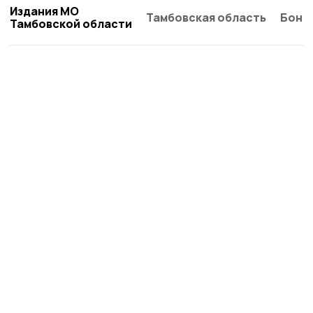
Издания МО
Тамбовская область
Бонд
Тамбовской области
Согласие 68
Новости