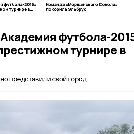
я футбола-2015»
Команда «Моршанского Сокола»
ном турнире в
покорила Эльбрус
Академия футбола-201
 престижном турнире в
но представили свой город.