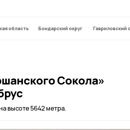
кая область
Бондарский округ
Гавриловский 
шанского Сокола»
брус
на высоте 5642 метра.