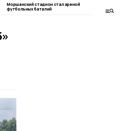
Моршанский стадион стал ареной
На «Моршанск
футбольных баталий
соревнования
5»