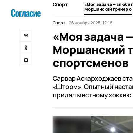
Спорт
«Моя задача — влюбить
Моршанский тренер о
спортсменов
Спорт
26 ноября 2025, 12:16
«Моя задача —
Моршанский т
спортсменов
Сарвар Аскарходжаев ст
«Шторм». Опытный настав
придал местному хоккею