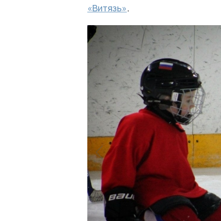
«Витязь»
.