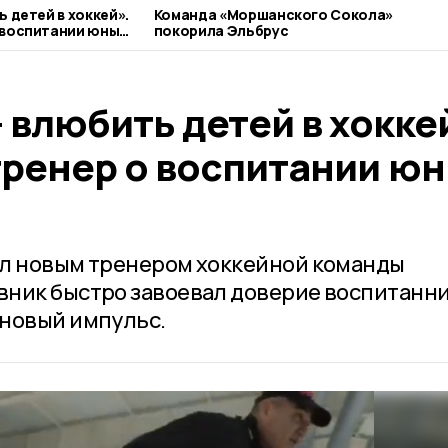
 детей в хоккей».
Команда «Моршанского Сокола»
 воспитании юных
покорила Эльбрус
 влюбить детей в хокке
ренер о воспитании ю
ал новым тренером хоккейной команды
ник быстро завоевал доверие воспитанни
 новый импульс.