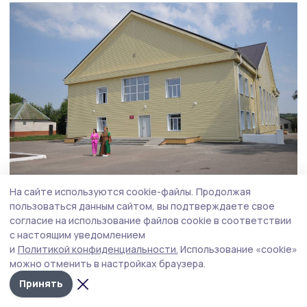
На сайте используются cookie-файлы.
Продолжая
Фото: Алексей Бучнев
пользоваться данным сайтом, вы подтверждаете свое
согласие на использование файлов cookie в соответствии
Губернатор проверил и исполнение поручения
с настоящим уведомлением
по капремонту крыши на улице Советской
и
Политикой конфиденциальности.
Использование «cookie»
можно отменить в настройках браузера.
в Жердевке. Подрядчик выполнил работы
Принять
в полном объёме и раньше обещанного срока.