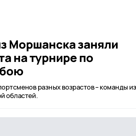
з Моршанска заняли
а на турнире по
 бою
портсменов разных возрастов – команды и
й областей.