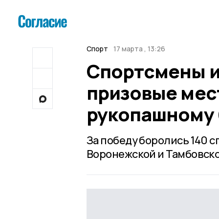
Спорт
17 марта , 13:26
Спортсмены и
призовые мест
рукопашному
За победу боролись 140 с
Воронежской и Тамбовско