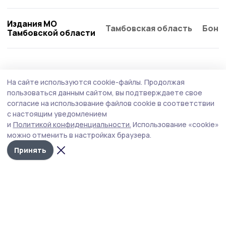
Издания МО
Тамбовская область
Бонд
Тамбовской области
Спорт
7 августа , 13:05
На сайте используются cookie-файлы.
Продолжая
Звезда мирового уровня проведёт мастер-
пользоваться данным сайтом, вы подтверждаете свое
класс на «Моршанском Соколе»
согласие на использование файлов cookie в соответствии
с настоящим уведомлением
Роман Власов — один из самых титулованных борцов
и
Политикой конфиденциальности.
Использование «cookie»
современности.
можно отменить в настройках браузера.
Принять