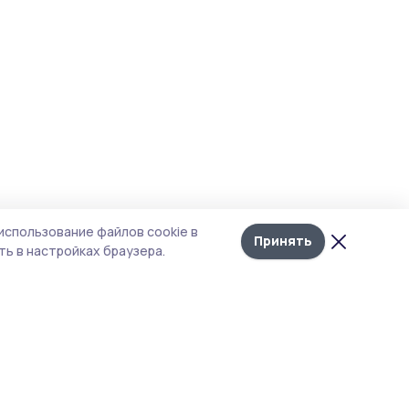
использование файлов cookie в
Принять
ь в настройках браузера.
итика конфиденциальности
т содержит сервисы, использующие
kies. Продолжая пользоваться данным
том, вы подтверждаете свое согласие на
льзование файлов cookie в соответствии с
тоящим уведомлением и Политикой
иденциальности. Использование «cookie»