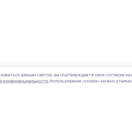
зоваться данным сайтом, вы подтверждаете свое согласие на 
й конфиденциальности.
Использование «cookie» можно отменит
Учредитель и издатель:
ООО «Издательский
Пол
дом «Тамбов»
Сай
Адрес редакции:
392000, Тамбовская обл.,
coo
г.Тамбов, ш. Моршанское, д.14а
сай
Номер телефона редакции:
8 (4752) 45-05-
испо
76
нас
Электронная почта редакции:
конф