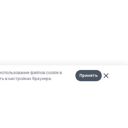
использование файлов cookie в
Принять
ь в настройках браузера.
итика конфиденциальности
т содержит сервисы, использующие
kies. Продолжая пользоваться данным
том, вы подтверждаете свое согласие на
льзование файлов cookie в соответствии с
тоящим уведомлением и Политикой
иденциальности. Использование «cookie»