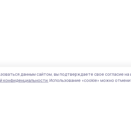
зоваться данным сайтом, вы подтверждаете свое согласие на 
й конфиденциальности.
Использование «cookie» можно отменит
Учредитель и издатель:
ООО «Издательский
Пол
дом «Тамбов»
Сай
Адрес редакции:
392000, Тамбовская обл.,
coo
г.Тамбов, ш. Моршанское, д.14а
сай
Номер телефона редакции:
8 (4752) 45-05-
испо
76
нас
Электронная почта редакции:
конф