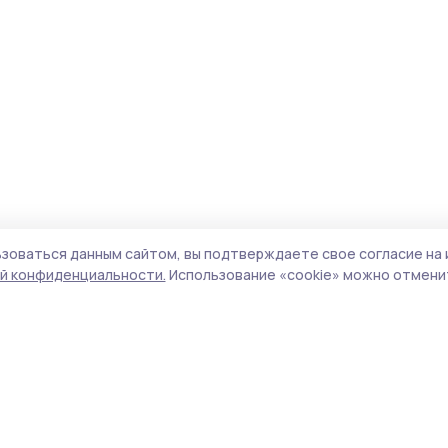
зоваться данным сайтом, вы подтверждаете свое согласие на 
й конфиденциальности.
Использование «cookie» можно отменит
Учредитель и издатель:
ООО «Издательский
Пол
дом «Тамбов»
Сай
Адрес редакции:
392000, Тамбовская обл.,
coo
г.Тамбов, ш. Моршанское, д.14а
сай
Номер телефона редакции:
8 (4752) 45-05-
испо
76
нас
Электронная почта редакции:
конф