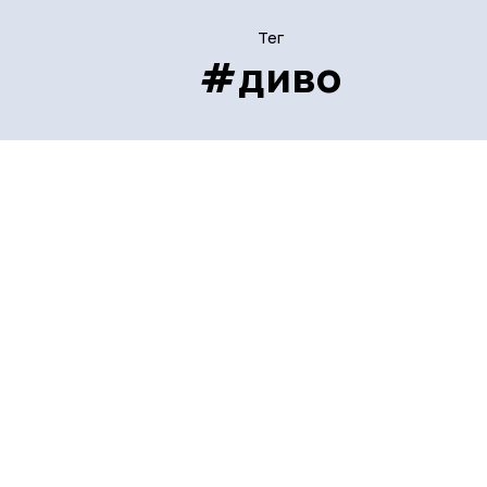
Тег
#диво