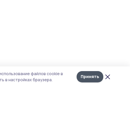
использование файлов cookie в
Принять
ь в настройках браузера.
итика конфиденциальности
т содержит сервисы, использующие
kies. Продолжая пользоваться данным
том, вы подтверждаете свое согласие на
льзование файлов cookie в соответствии с
тоящим уведомлением и Политикой
иденциальности. Использование «cookie»