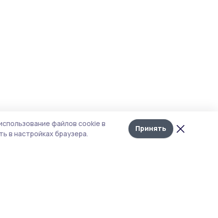
использование файлов cookie в
Принять
ь в настройках браузера.
итика конфиденциальности
т содержит сервисы, использующие
kies. Продолжая пользоваться данным
том, вы подтверждаете свое согласие на
льзование файлов cookie в соответствии с
тоящим уведомлением и Политикой
иденциальности. Использование «cookie»