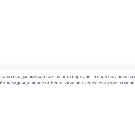
зоваться данным сайтом, вы подтверждаете свое согласие на 
й конфиденциальности.
Использование «cookie» можно отменит
Учредитель и издатель:
ООО «Издательский
Пол
дом «Тамбов»
Сай
Адрес редакции:
392000, Тамбовская обл.,
coo
г.Тамбов, ш. Моршанское, д.14а
сай
Номер телефона редакции:
8 (4752) 45-05-
испо
76
нас
Электронная почта редакции:
конф