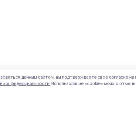
зоваться данным сайтом, вы подтверждаете свое согласие на 
й конфиденциальности.
Использование «cookie» можно отменит
Учредитель и издатель:
ООО «Издательский
Пол
дом «Тамбов»
Сай
Адрес редакции:
392000, Тамбовская обл.,
coo
г.Тамбов, ш. Моршанское, д.14а
сай
Номер телефона редакции:
8 (4752) 45-05-
испо
76
нас
Электронная почта редакции:
конф