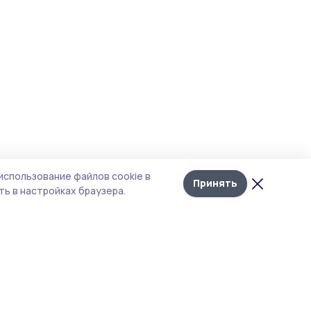
использование файлов cookie в
Принять
ь в настройках браузера.
итика конфиденциальности
т содержит сервисы, использующие
kies. Продолжая пользоваться данным
том, вы подтверждаете свое согласие на
льзование файлов cookie в соответствии с
тоящим уведомлением и Политикой
иденциальности. Использование «cookie»