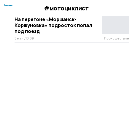
#мотоциклист
На перегоне «Моршанск-
Коршуновка» подросток попал
под поезд
5 мая , 13:39
Происшествие