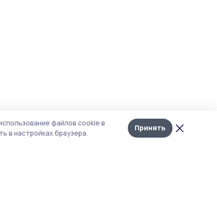
использование файлов cookie в
Принять
ь в настройках браузера.
итика конфиденциальности
т содержит сервисы, использующие
kies. Продолжая пользоваться данным
том, вы подтверждаете свое согласие на
льзование файлов cookie в соответствии с
тоящим уведомлением и Политикой
иденциальности. Использование «cookie»