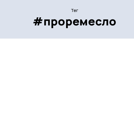
Тег
#проремесло