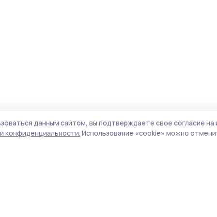
зоваться данным сайтом, вы подтверждаете свое согласие на 
й конфиденциальности.
Использование «cookie» можно отменит
Учредитель и издатель:
ООО «Издательский
Пол
дом «Тамбов»
Сай
Адрес редакции:
392000, Тамбовская обл.,
coo
г.Тамбов, ш. Моршанское, д.14а
сай
Номер телефона редакции:
8 (4752) 45-05-
испо
76
нас
Электронная почта редакции:
конф