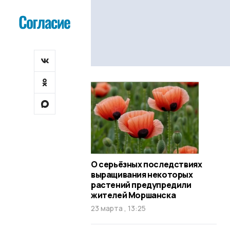
О серьёзных последствиях
выращивания некоторых
растений предупредили
жителей Моршанска
23 марта , 13:25