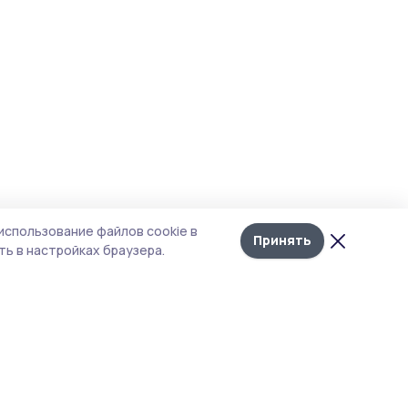
использование файлов cookie в
Принять
ь в настройках браузера.
итика конфиденциальности
т содержит сервисы, использующие
kies. Продолжая пользоваться данным
том, вы подтверждаете свое согласие на
льзование файлов cookie в соответствии с
тоящим уведомлением и Политикой
иденциальности. Использование «cookie»