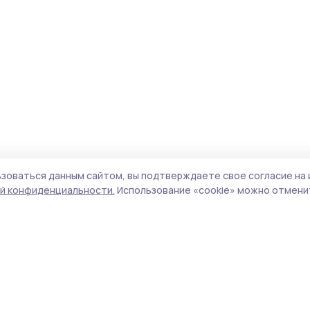
зоваться данным сайтом, вы подтверждаете свое согласие на 
й конфиденциальности.
Использование «cookie» можно отменит
Учредитель и издатель:
ООО «Издательский
Пол
дом «Тамбов»
Сай
Адрес редакции:
392000, Тамбовская обл.,
coo
г.Тамбов, ш. Моршанское, д.14а
сай
Номер телефона редакции:
8 (4752) 45-05-
испо
76
нас
Электронная почта редакции:
конф