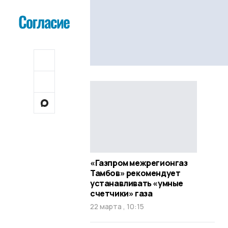
«Газпром межрегионгаз
Тамбов» рекомендует
устанавливать «умные
счетчики» газа
22 марта , 10:15