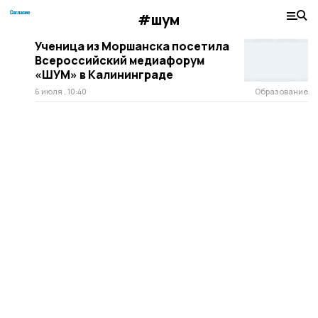
#шум
Ученица из Моршанска посетила
Всероссийский медиафорум
«ШУМ» в Калининграде
6 июля , 10:40
Образование