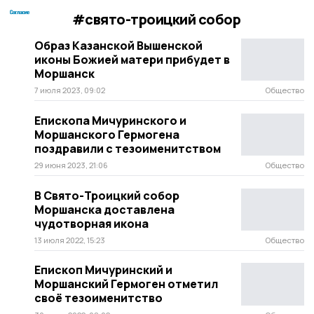
#свято-троицкий собор
Образ Казанской Вышенской
иконы Божией матери прибудет в
Моршанск
7 июля 2023, 09:02
Общество
Епископа Мичуринского и
Моршанского Гермогена
поздравили с тезоименитством
29 июня 2023, 21:06
Общество
В Свято-Троицкий собор
Моршанска доставлена
чудотворная икона
13 июля 2022, 15:23
Общество
Епископ Мичуринский и
Моршанский Гермоген отметил
своё тезоименитство