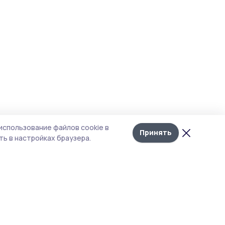
использование файлов cookie в
Принять
ь в настройках браузера.
итика конфиденциальности
т содержит сервисы, использующие
kies. Продолжая пользоваться данным
том, вы подтверждаете свое согласие на
льзование файлов cookie в соответствии с
тоящим уведомлением и Политикой
иденциальности. Использование «cookie»