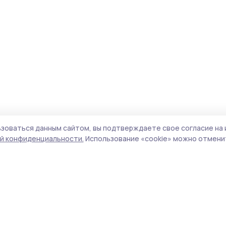
зоваться данным сайтом, вы подтверждаете свое согласие на 
й конфиденциальности.
Использование «cookie» можно отменит
Учредитель и издатель:
ООО «Издательский
Пол
дом «Тамбов»
Сай
Адрес редакции:
392000, Тамбовская обл.,
coo
г.Тамбов, ш. Моршанское, д.14а
сай
Номер телефона редакции:
8 (4752) 45-05-
испо
76
нас
Электронная почта редакции:
конф