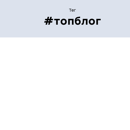
Тег
#топблог