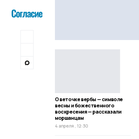
О веточке вербы — символе
весны и божественного
воскресения — рассказали
моршанцам
4 апреля , 12:30