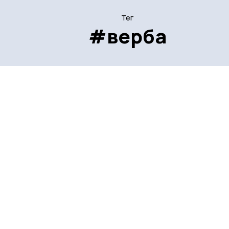
Тег
#верба