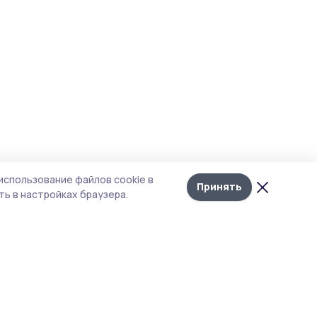
использование файлов cookie в
Принять
ь в настройках браузера.
итика конфиденциальности
т содержит сервисы, использующие
kies. Продолжая пользоваться данным
том, вы подтверждаете свое согласие на
льзование файлов cookie в соответствии с
тоящим уведомлением и Политикой
иденциальности. Использование «cookie»