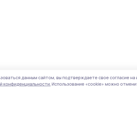
зоваться данным сайтом, вы подтверждаете свое согласие на 
й конфиденциальности.
Использование «cookie» можно отменит
Учредитель и издатель:
ООО «Издательский
Пол
дом «Тамбов»
Сай
Адрес редакции:
392000, Тамбовская обл.,
coo
г.Тамбов, ш. Моршанское, д.14а
сай
Номер телефона редакции:
8 (4752) 45-05-
испо
76
нас
Электронная почта редакции:
конф