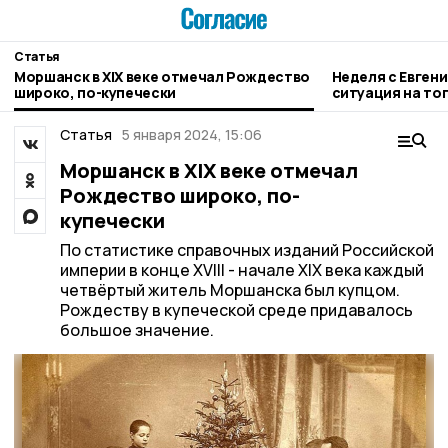
Статья
Моршанск в XIX веке отмечал Рождество
Неделя с Евген
широко, по-купечески
ситуация на то
городе и приор
Статья
5 января 2024, 15:06
Моршанск в XIX веке отмечал
Рождество широко, по-
купечески
По статистике справочных изданий Российской
империи в конце XVIII - начале XIX века каждый
четвёртый житель Моршанска был купцом.
Рождеству в купеческой среде придавалось
большое значение.