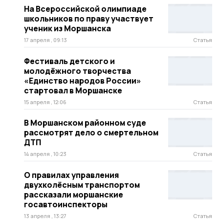
На Всероссийской олимпиаде
школьников по праву участвует
ученик из Моршанска
17 апреля , 09:13
Статья
Фестиваль детского и
молодёжного творчества
«Единство народов России»
стартовал в Моршанске
15 апреля , 12:06
Статья
В Моршанском районном суде
рассмотрят дело о смертельном
ДТП
14 апреля , 10:23
Статья
О правилах управления
двухколёсным транспортом
рассказали моршанские
госавтоинспекторы
13 апреля , 13:27
Статья