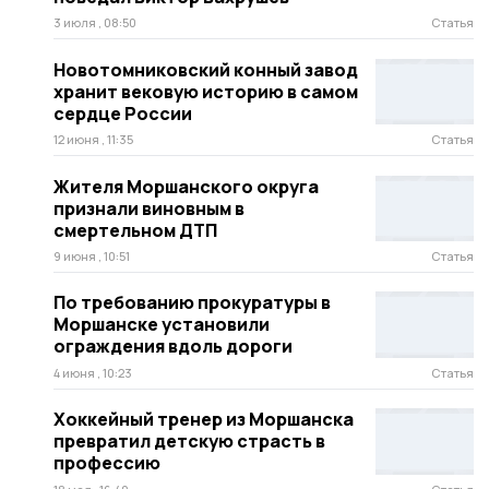
3 июля , 08:50
Статья
Новотомниковский конный завод
хранит вековую историю в самом
сердце России
12 июня , 11:35
Статья
Жителя Моршанского округа
признали виновным в
смертельном ДТП
9 июня , 10:51
Статья
По требованию прокуратуры в
Моршанске установили
ограждения вдоль дороги
4 июня , 10:23
Статья
Хоккейный тренер из Моршанска
превратил детскую страсть в
профессию