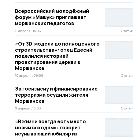
Всероссийский молодёжный
форум «Машук» приглашает
моршанских педагогов
11 апреля , 15:03
Статья
«От 3D-модели до полноценного
строительства»: отец Едесий
поделился историей
проектирования церкви в
Моршанске
10 апреля , 09:08
Статья
За госизмену и финансирование
терроризма осудили жителя
Моршанска
9 апреля , 16:03
Статья
«В жизни всегда есть место
новым всходам»: говорит
неунывающий юбиляр из