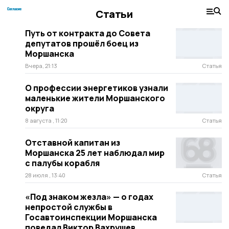
Статьи
Путь от контракта до Совета
депутатов прошёл боец из
Моршанска
Вчера, 21:13
Статья
О профессии энергетиков узнали
маленькие жители Моршанского
округа
8 августа , 11:20
Статья
Отставной капитан из
Моршанска 25 лет наблюдал мир
с палубы корабля
28 июля , 13:40
Статья
«Под знаком жезла» — о годах
непростой службы в
Госавтоинспекции Моршанска
поведал Виктор Вахрушев