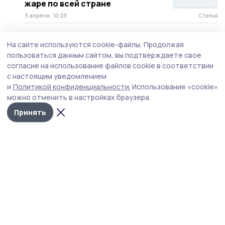
жаре по всей стране
3 апреля , 10:23
Статья
Владельцам новых
На сайте используются cookie-файлы.
Продолжая
электросамокатов в Моршанске
пользоваться данным сайтом, вы подтверждаете свое
необходимо оформить
согласие на использование файлов cookie в соответствии
регистрацию
с настоящим уведомлением
2 апреля , 13:25
Статья
и
Политикой конфиденциальности.
Использование «cookie»
можно отменить в настройках браузера.
О весеннем призыве на военную
службу рассказали моршанцам
Принять
2 апреля , 09:35
Статья
Развитие детского и
молодёжного «Движение
первых» обсудили на совещании
в Моршанском округе
24 марта , 16:50
Статья
Ветераны боевых действий из