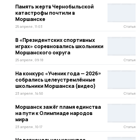
Память жертв Чернобыльской
катастрофы почтили в
Моршанске
25 апреля , 11:03
Статья
В «Президентских спортивных
играх» соревновались школьники
Моршанского округа
25 апреля , 09:18
Статья
На конкурс «Ученик года — 2026»
собрались целеустремлённые
школьники Моршанска (видео)
23 апреля , 14:50
Статья
Моршанск зажёг пламя единства
на пути к Олимпиаде народов
мира
23 апреля , 10:17
Статья