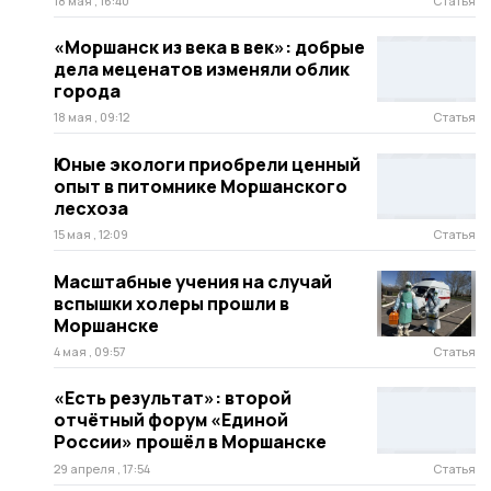
18 мая , 16:40
Статья
«Моршанск из века в век»: добрые
дела меценатов изменяли облик
города
18 мая , 09:12
Статья
Юные экологи приобрели ценный
опыт в питомнике Моршанского
лесхоза
15 мая , 12:09
Статья
Масштабные учения на случай
вспышки холеры прошли в
Моршанске
4 мая , 09:57
Статья
«Есть результат»: второй
отчётный форум «Единой
России» прошёл в Моршанске
29 апреля , 17:54
Статья