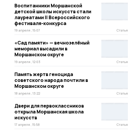
Воспитанники Моршанской
детской школы искусств стали
лауреатами II Всероссийского
фестиваля-конкурса
19 апреля , 15:07
Статья
«Сад памяти» — вечнозелёный
мемориал высадили в
Моршанском округе
19 апреля , 12:03
Статья
Память жертв геноцида
советского народа почтили в
Моршанском округе
18 апреля , 13:22
Статья
Двери для первоклассников
открыла Моршанская школа
искусств
17 апреля , 15:58
Статья