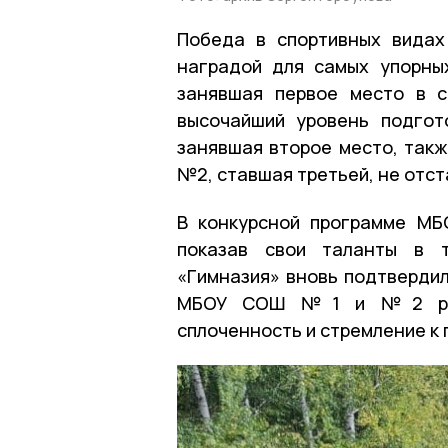
Победа в спортивных видах
наградой для самых упорн
занявшая первое место в с
высочайший уровень подгот
занявшая второе место, так
№2, ставшая третьей, не отст
В конкурсной программе М
показав свои таланты в т
«Гимназия» вновь подтвердил
МБОУ СОШ №1 и №2 разде
сплоченность и стремление к 