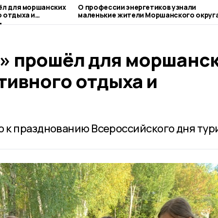
ёл для моршанских
О профессии энергетиков узнали
 отдыха и
маленькие жители Моршанского округ
5» прошёл для моршанс
тивного отдыха и
 к празднованию Всероссийского дня тур