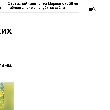
Отставной капитан из Моршанска 25 лет
«Под знаком 
а
наблюдал мир с палубы корабля
службы в Гос
поведал Викт
ких
изма.