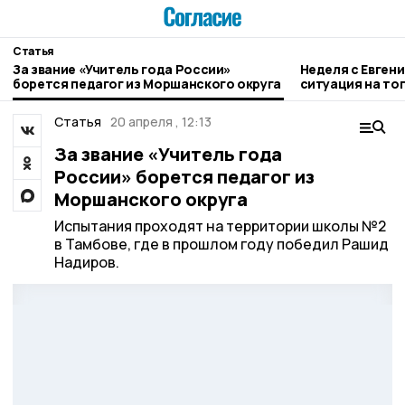
Статья
За звание «Учитель года России»
Неделя с Евген
борется педагог из Моршанского округа
ситуация на то
городе и приор
Статья
20 апреля , 12:13
За звание «Учитель года
России» борется педагог из
Моршанского округа
Испытания проходят на территории школы №2
в Тамбове, где в прошлом году победил Рашид
Надиров.