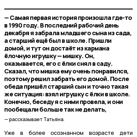
— Самая первая история произошла где-то
в 1990 году. В последний рабочий день
декабря я забрала младшего сына из сада,
а старший ещё был в школе. Пришли
домой, и тут он достаёт из кармана
ёлочную игрушку — мишку. Он,
оказывается, его с ёлки снял в саду.
Сказал, что мишка ему очень понравился,
поэтому решил забрать его домой. После
обеда пришёл старший сын и точно такая
же ситуация: взял игрушку с ёлки в школе.
Конечно, беседу я с ними провела, и они
пообещали больше так не делать,
рассказывает Татьяна.
Уже в более осознанном возрасте дети