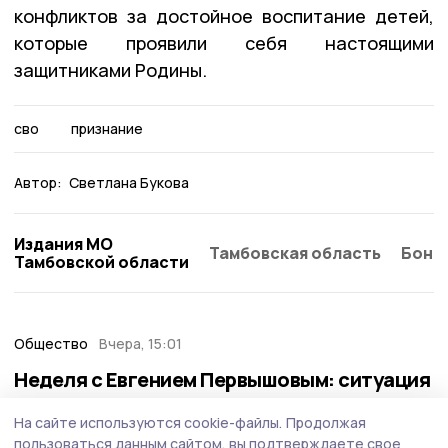
конфликтов за достойное воспитание детей,
которые проявили себя настоящими
защитниками Родины.
сво
признание
Автор:
Светлана Букова
Издания МО
Тамбовская область
Бонд
Тамбовской области
Общество
Вчера, 15:01
Неделя с Евгением Первышовым: ситуация
на топливном рынке, чистота в городе и
На сайте используются cookie-файлы.
Продолжая
приоритеты образования
пользоваться данным сайтом, вы подтверждаете свое