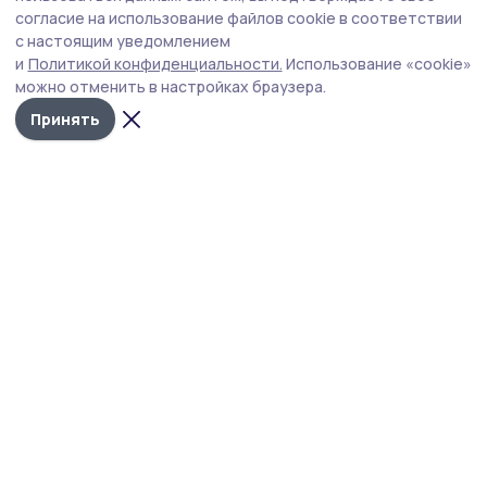
Губернатор держит на контроле ситуацию с бензином,
согласие на использование файлов cookie в соответствии
требует навести порядок с мусором в Тамбове.
с настоящим уведомлением
и
Политикой конфиденциальности.
Использование «cookie»
можно отменить в настройках браузера.
Принять
Фото: Павел Васильев
Уходящая неделя для главы Тамбовской
области Евгения Первышова выдалась
насыщенной и разноплановой. Обсуждались