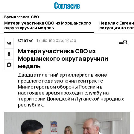
Время героев. СВО
Матери участника СВО из Моршанского
Неделя с Евген
округа вручили медаль
ситуация на то
городе и приор
Статья
17 июня 2025, 14:36
Матери участника СВО из
Моршанского округа вручили
медаль
Двадцатилетний артиллерист в июне
прошлого года заключил контракт с
Министерством обороны России и в
настоящее время проходит службу на
территории Донецкой и Луганской народных
республик.