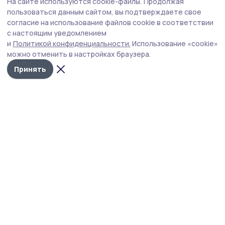
На сайте используются cookie-файлы.
Продолжая
О профессии энергетиков узнали
пользоваться данным сайтом, вы подтверждаете свое
маленькие жители Моршанского округа
согласие на использование файлов cookie в соответствии
с настоящим уведомлением
В гости к ребятам пришёл представитель компании
и
Политикой конфиденциальности.
Использование «cookie»
«Россети» из Моршанского филиала АО «Тамбовская
можно отменить в настройках браузера.
сетевая компания».
Принять
Фото: МКУ ИМЦ / Отдел образования Моршанского округа