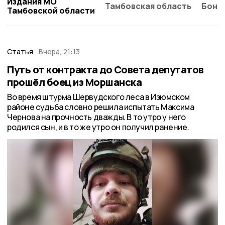
Издания МО
Тамбовская область
Бонд
Тамбовской области
Статья
Вчера, 21:13
Путь от контракта до Совета депутатов
прошёл боец из Моршанска
Во время штурма Шервудского леса в Изюмском
районе судьба словно решила испытать Максима
Чернова на прочность дважды. В то утро у него
родился сын, и в то же утро он получил ранение.