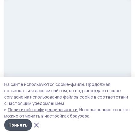
Фото: Алексей Бучнев
На сайте используются cookie-файлы.
Продолжая
пользоваться данным сайтом, вы подтверждаете свое
Также губернатор посетил плодопитомник
согласие на использование файлов cookie в соответствии
«Жердевский», где выращивают вишню,
с настоящим уведомлением
и
Политикой конфиденциальности.
Использование «cookie»
яблоки, зерновые и подсолнечник. Продукция
можно отменить в настройках браузера.
реализуется со знаком «Тамбовская марка».
Принять
Вместе с председателем комитета облдумы по