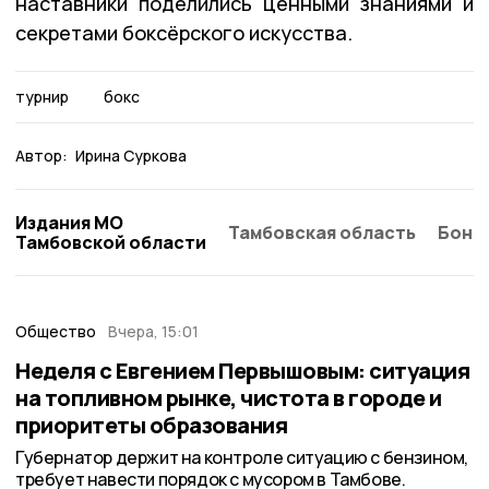
наставники поделились ценными знаниями и
секретами боксёрского искусства.
турнир
бокс
Автор:
Ирина Суркова
Издания МО
Тамбовская область
Бонд
Тамбовской области
Общество
Вчера, 15:01
Неделя с Евгением Первышовым: ситуация
на топливном рынке, чистота в городе и
приоритеты образования
Губернатор держит на контроле ситуацию с бензином,
требует навести порядок с мусором в Тамбове.