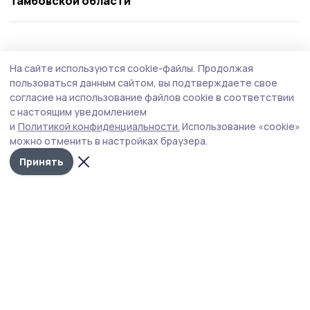
Тамбовской области
Образование
5 августа , 12:03
На сайте используются cookie-файлы.
Продолжая
Дети из лагеря «Акварель» совершили
пользоваться данным сайтом, вы подтверждаете свое
экскурсию по историческим местам
согласие на использование файлов cookie в соответствии
с настоящим уведомлением
Моршанска
и
Политикой конфиденциальности.
Использование «cookie»
Это путешествие оставило у них массу ярких
можно отменить в настройках браузера.
впечатлений.
Принять