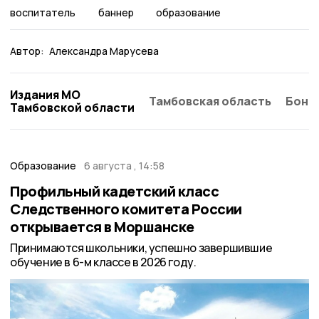
воспитатель
баннер
образование
Автор:
Александра Марусева
Издания МО
Тамбовская область
Бонд
Тамбовской области
Образование
6 августа , 14:58
Профильный кадетский класс
Следственного комитета России
открывается в Моршанске
Принимаются школьники, успешно завершившие
обучение в 6-м классе в 2026 году.