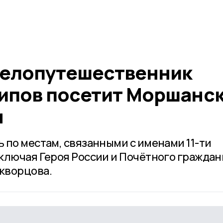
велопутешественник
ипов посетит Моршанск
м
 по местам, связанными с именами 11-ти
ключая Героя России и Почётного гражда
кворцова.