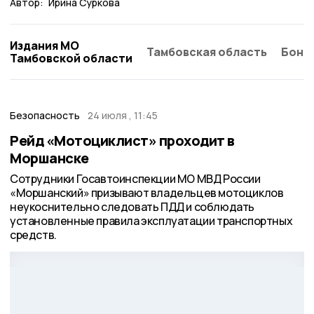
Автор:
Ирина Суркова
Издания МО
Тамбовская область
Бонд
Тамбовской области
Безопасность
24 июля , 11:45
Рейд «Мотоциклист» проходит в
Моршанске
Сотрудники Госавтоинспекции МО МВД России
«Моршанский» призывают владельцев мотоциклов
неукоснительно следовать ПДД и соблюдать
установленные правила эксплуатации транспортных
средств.