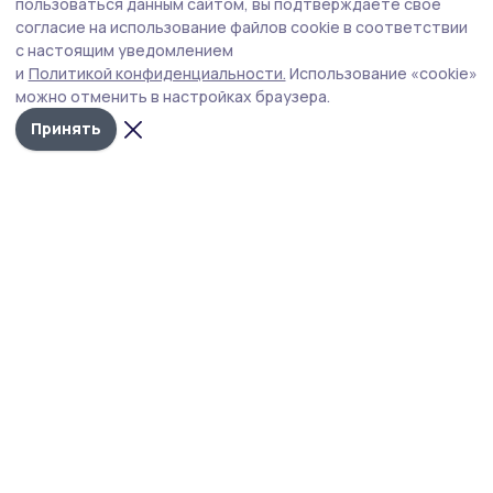
С июля по октябрь полиция Моршанска
пользоваться данным сайтом, вы подтверждаете свое
проводит операцию «Мак-2026»
согласие на использование файлов cookie в соответствии
с настоящим уведомлением
Акция направлена на предупреждение, пресечение и
и
Политикой конфиденциальности.
Использование «cookie»
раскрытие правонарушений в сфере незаконного
можно отменить в настройках браузера.
оборота наркотических средств естественного
происхождения.
Принять
Фото: редакция газеты "Согласие". Создано нейросетью.