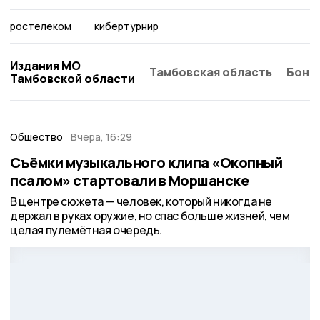
ростелеком
кибертурнир
Издания МО
Тамбовская область
Бонд
Тамбовской области
Общество
Вчера, 16:29
Съёмки музыкального клипа «Окопный
псалом» стартовали в Моршанске
В центре сюжета — человек, который никогда не
держал в руках оружие, но спас больше жизней, чем
целая пулемётная очередь.