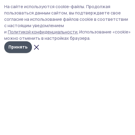
Общество
Вчера, 14:52
На сайте используются cookie-файлы.
Продолжая
Роспотребнадзор дал советы моршанцам
пользоваться данным сайтом, вы подтверждаете свое
по выбору бахчевых
согласие на использование файлов cookie в соответствии
с настоящим уведомлением
В связи с сезоном продажи арбузов и дынь
и
Политикой конфиденциальности.
Использование «cookie»
специалисты обращают внимание на соблюдение
можно отменить в настройках браузера.
санитарно-эпидемиологических требований.
Принять