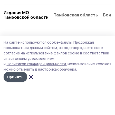
Издания МО
Тамбовская область
Бонд
Тамбовской области
Спорт
7 августа , 13:05
На сайте используются cookie-файлы.
Продолжая
Звезда мирового уровня проведёт мастер-
пользоваться данным сайтом, вы подтверждаете свое
класс на «Моршанском Соколе»
согласие на использование файлов cookie в соответствии
с настоящим уведомлением
Роман Власов — один из самых титулованных борцов
и
Политикой конфиденциальности.
Использование «cookie»
современности.
можно отменить в настройках браузера.
Принять