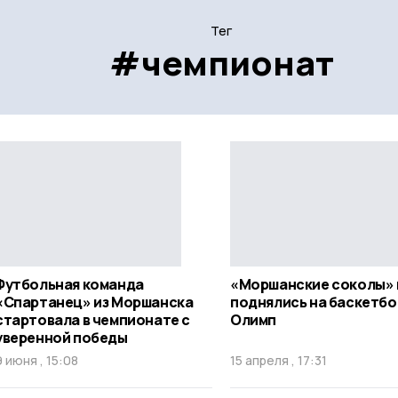
Тег
#чемпионат
Футбольная команда
«Моршанские соколы» 
«Спартанец» из Моршанска
поднялись на баскетб
стартовала в чемпионате с
Олимп
уверенной победы
9 июня , 15:08
15 апреля , 17:31