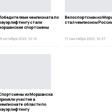
Победителями чемпионата по
Велоспортсмен из Мор
пауэрлифтингу стали
стал чемпионом Росси
моршанские спортсмены
19 октября 2022, 10:15
17 сентября 2022, 10:27
Спортсмены из Моршанска
приняли участие в
чемпионате области по
пауэрлифтингу