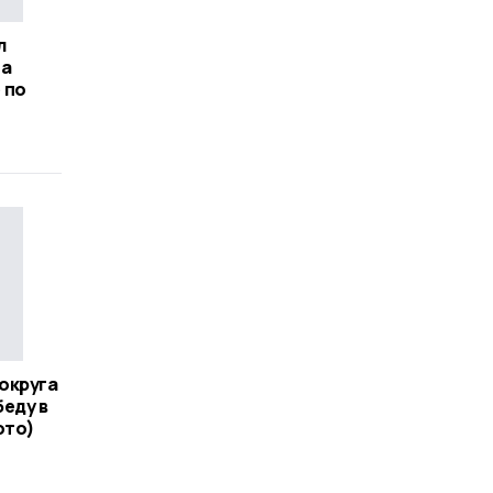
л
на
 по
округа
еду в
ото)