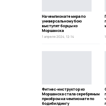
На чемпионате мира по
универсальному бою
выступят борцы из
Моршанска
1 апреля 2024, 12:14
Фитнес-инструктор из
Моршанска стала серебряным
призёром на чемпионате по
бодибилдингу