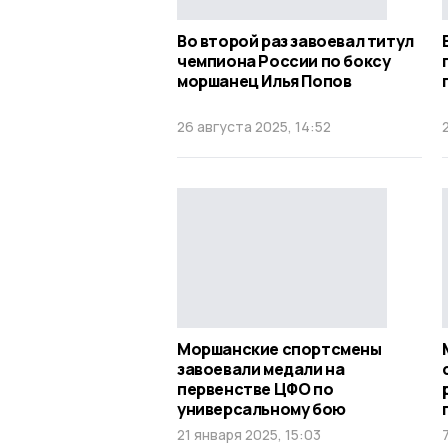
Во второй раз завоевал титул
чемпиона России по боксу
моршанец Илья Попов
26 августа 2025, 14:52
Моршанские спортсмены
завоевали медали на
первенстве ЦФО по
универсальному бою
21 января 2025, 15:03