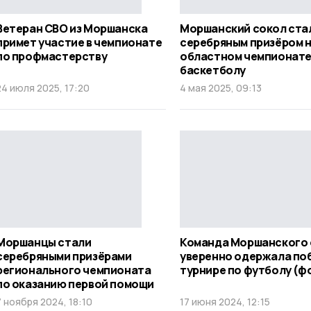
Ветеран СВО из Моршанска
Моршанский сокол ста
примет участие в чемпионате
серебряным призёром 
по профмастерству
областном чемпионате
баскетболу
24 июля 2025, 17:20
4 мая 2025, 09:13
Моршанцы стали
Команда Моршанского 
серебряными призёрами
уверенно одержала поб
регионального чемпионата
турнире по футболу (ф
по оказанию первой помощи
7 ноября 2024, 18:10
17 июня 2024, 12:15