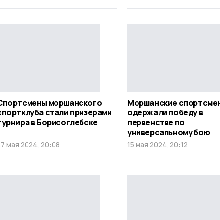
Спортсмены моршанского
Моршанские спортсме
спортклуба стали призёрами
одержали победу в
турнира в Борисоглебске
первенстве по
универсальному бою
27 мая 2024, 20:08
15 мая 2024, 20:12