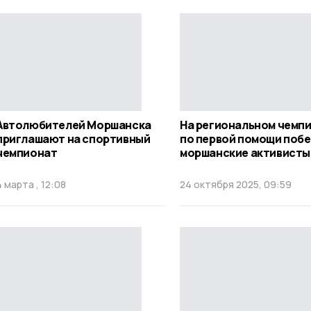
Автолюбителей Моршанска
На региональном чемп
приглашают на спортивный
по первой помощи поб
чемпионат
моршанские активисты
4 марта , 12:08
24 октября 2025, 09:59