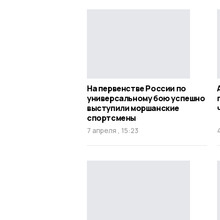
На первенстве России по
универсальному бою успешно
выступили моршанские
спортсмены
7 апреля , 15:23