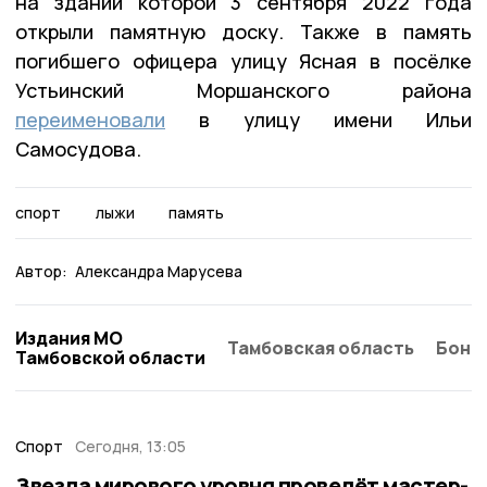
на здании которой 3 сентября 2022 года
открыли памятную доску. Также в память
погибшего офицера улицу Ясная в посёлке
Устьинский Моршанского района
переименовали
в улицу имени Ильи
Самосудова.
спорт
лыжи
память
Автор:
Александра Марусева
Издания МО
Тамбовская область
Бонд
Тамбовской области
Спорт
Сегодня, 13:05
Звезда мирового уровня проведёт мастер-