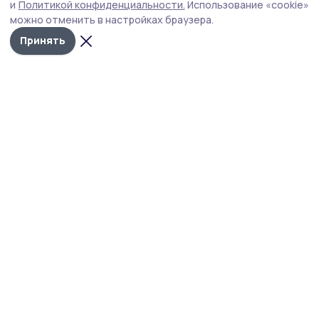
и
Политикой конфиденциальности.
Использование «cookie»
можно отменить в настройках браузера.
Принять
Фото: архив Павла Орлова
Говорят, что выше Эльбруса — только небо, но
для команды «Моршанского Сокола» эта
высота стала ещё одним доказательством
того, что человеческие возможности