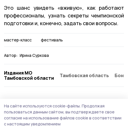
Это шанс увидеть «вживую», как работают
профессионалы, узнать секреты чемпионской
подготовки и, конечно, задать свои вопросы.
мастер-класс
фестиваль
Автор:
Ирина Суркова
Издания МО
Тамбовская область
Бонд
Тамбовской области
Спорт
Вчера, 16:56
На сайте используются cookie-файлы.
Продолжая
Команда «Моршанского Сокола»
пользоваться данным сайтом, вы подтверждаете свое
покорила Эльбрус
согласие на использование файлов cookie в соответствии
с настоящим уведомлением
Флаг фестиваля подняли на высоте 5642 метра.