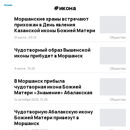
#икона
Моршанские храмы встречают
прихожан в День явления
Казанской иконы Божией Матери
21 июля , 09:12
Общество
Чудотворный образ Вышенской
иконы прибудет в Моршанск
9 июля , 15:20
Общество
В Моршанск прибыла
чудотворная икона Божией
Матери «Знамение» Абалакская
14 октября 2025, 10:26
Общество
Чудотворную Абалакскую икону
Божией Матери привезут в
Моршанск