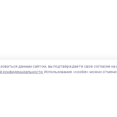
зоваться данным сайтом, вы подтверждаете свое согласие на 
й конфиденциальности.
Использование «cookie» можно отменит
Учредитель и издатель:
ООО «Издательский
Пол
дом «Тамбов»
Сай
Адрес редакции:
392000, Тамбовская обл.,
coo
г.Тамбов, ш. Моршанское, д.14а
сай
Номер телефона редакции:
8 (4752) 45-05-
испо
76
нас
Электронная почта редакции:
конф