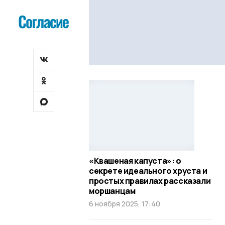
«Квашеная капуста»: о
секрете идеального хруста и
простых правилах рассказали
моршанцам
6 ноября 2025, 17:40