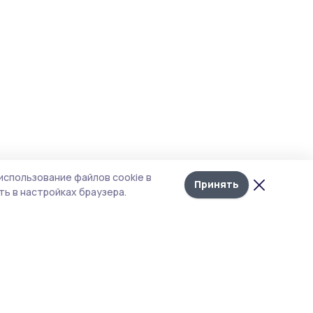
использование файлов cookie в
Принять
ь в настройках браузера.
итика конфиденциальности
т содержит сервисы, использующие
kies. Продолжая пользоваться данным
том, вы подтверждаете свое согласие на
льзование файлов cookie в соответствии с
тоящим уведомлением и Политикой
иденциальности. Использование «cookie»