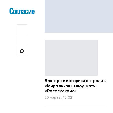
Блогеры и историки сыграли в
«Мир танков» в шоу-матч
«Ростелекома»
26 марта , 15:02