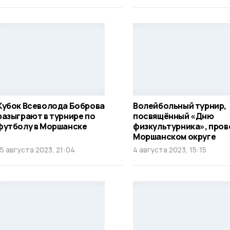
Кубок Всеволода Боброва
Волейбольный турнир,
разыграют в турнире по
посвящённый «Дню
футболу в Моршанске
физкультурника», пров
Моршанском округе
15 августа 2023, 21:04
4 августа 2023, 15:15