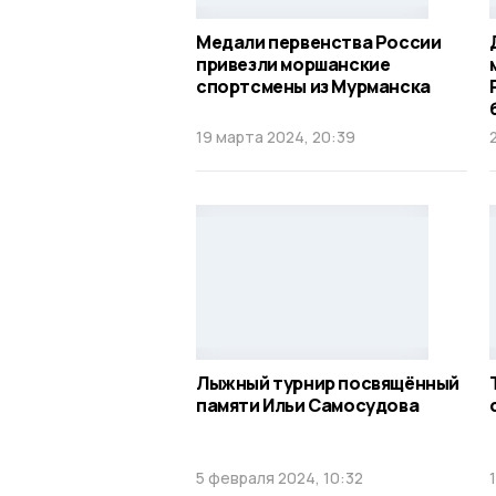
Медали первенства России
привезли моршанские
спортсмены из Мурманска
19 марта 2024, 20:39
Лыжный турнир посвящённый
памяти Ильи Самосудова
5 февраля 2024, 10:32