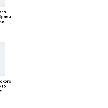
ого
ёрами
ке
ского
 во
е