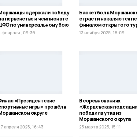
Моршанцы одержали победу
Баскетбол в Моршанск
на первенстве и чемпионате
страсти накаляются п
ЦФО по универсальному бою
финалом открытого ту
8 февраля , 09:36
13 ноября 2025, 16:09
Финал «Президентские
В соревнованиях
спортивные игры» прошёл в
«Жердевская подсадн
Моршанском округе
победила утка из
Моршанского округа
27 апреля 2025, 16:43
25 марта 2025, 15:11