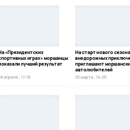
На «Президентских
На старт нового сезон
спортивных играх» моршанцы
внедорожных приключ
показали лучший результат
приглашают моршанск
автолюбителей
28 апреля , 17:18
25 марта , 14:25