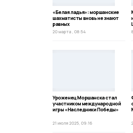
«Белая ладья»: моршанские
шахматисты вновь не знают
равных
20 марта , 08:54
Уроженец Моршанска стал
участником международной
игры «Наследники Победы»
21 июля 2025, 09:16