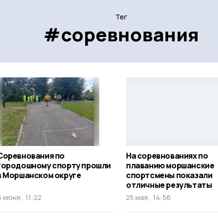
Тег
#соревнования
Соревнования по
На соревнованиях по
городошному спорту прошли
плаванию моршанские
в Моршанском округе
спортсмены показали
отличные результаты
6 июня , 11:22
25 мая , 14:56