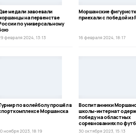
Две медали завоевали
Моршанские фигурист
моршанцы на первенстве
приехали с победой из 
России по универсальному
бою
29 февраля 2024, 13:13
16 февраля 2024, 18:17
Турнир по волейболу прошёл в
Воспитанники Моршан
спорткомплексе Моршанска
школы-интернат одер
победу на областных
соревнованиях по фут
10 ноября 2023, 18:19
30 октября 2023, 15:13