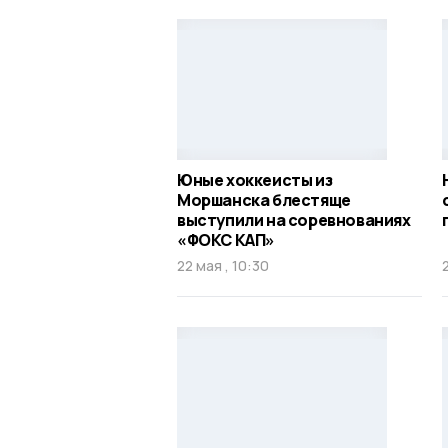
Юные хоккеисты из
Моршанска блестяще
выступили на соревнованиях
«ФОКС КАП»
22 мая , 10:30