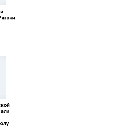
ки
Рязани
ской
жали
болу