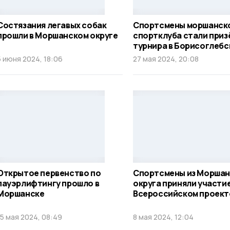
Состязания легавых собак
Спортсмены моршанск
прошли в Моршанском округе
спортклуба стали приз
турнира в Борисоглебс
5 июня 2024, 18:06
27 мая 2024, 20:08
Открытое первенство по
Спортсмены из Моршан
пауэрлифтингу прошло в
округа приняли участие
Моршанске
Всероссийском проект
15 мая 2024, 08:49
8 мая 2024, 12:04