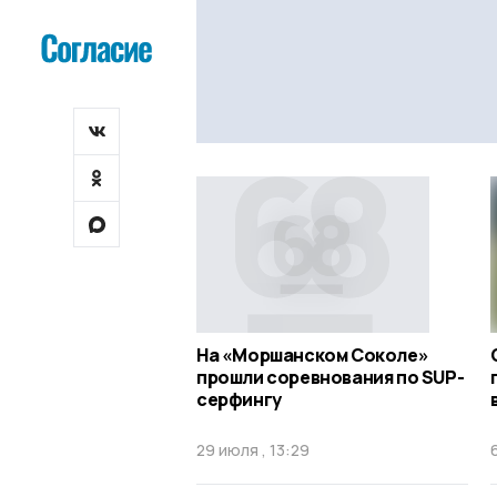
На «Моршанском Соколе»
прошли соревнования по SUP-
серфингу
29 июля , 13:29