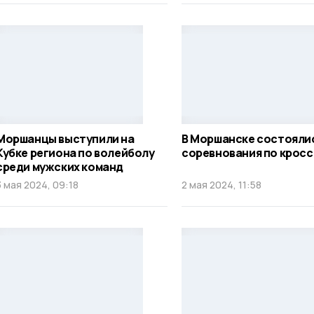
Моршанцы выступили на
В Моршанске состояли
Кубке региона по волейболу
соревнования по крос
среди мужских команд
3 мая 2024, 09:18
2 мая 2024, 11:58