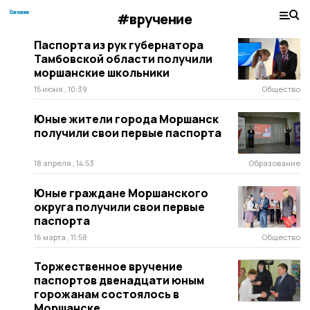
#вручение
Паспорта из рук губернатора
Тамбовской области получили
моршанские школьники
15 июня , 10:39
Общество
Юные жители города Моршанск
получили свои первые паспорта
18 апреля , 14:53
Образование
Юные граждане Моршанского
округа получили свои первые
паспорта
16 марта , 11:58
Общество
Торжественное вручение
паспортов двенадцати юным
горожанам состоялось в
Моршанске