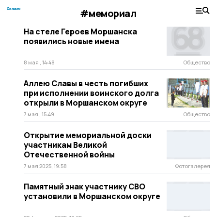
#мемориал
На стеле Героев Моршанска
появились новые имена
8 мая , 14:48
Общество
Аллею Славы в честь погибших
при исполнении воинского долга
открыли в Моршанском округе
7 мая , 15:49
Общество
Открытие мемориальной доски
участникам Великой
Отечественной войны
7 мая 2025, 19:58
Фотогалерея
Памятный знак участнику СВО
установили в Моршанском округе